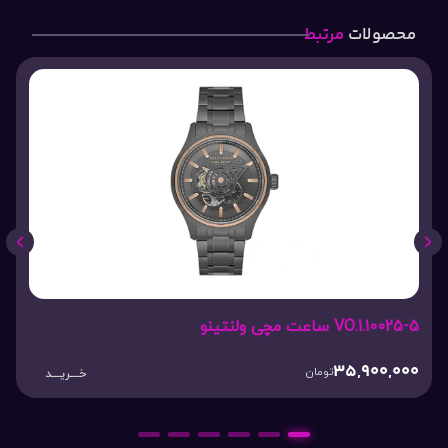
محصولات
مرتبط
VO.1.10025-5 ساعت مچی ولنتینو
35,900,000
تومان
خـــریـــد
6
5
4
3
2
1