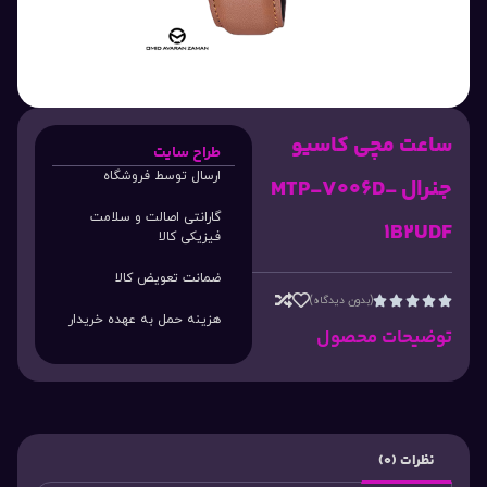
ساعت مچی کاسیو
طراح سایت
ارسال توسط فروشگاه
جنرال MTP-V006D-
گارانتی اصالت و سلامت
1B2UDF
فیزیکی کالا
ضمانت تعویض کالا
(بدون دیدگاه)





هزینه حمل به عهده خریدار
توضیحات محصول
نظرات (0)