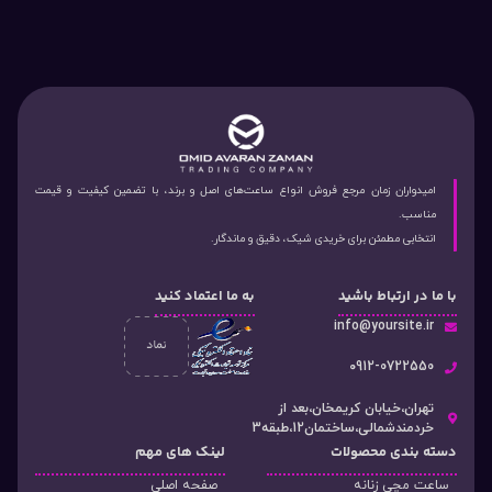
امیدواران زمان مرجع فروش انواع ساعت‌های اصل و برند، با تضمین کیفیت و قیمت
مناسب.
انتخابی مطمئن برای خریدی شیک، دقیق و ماندگار.
با ما در ارتباط باشید
به ما اعتماد کنید
info@yoursite.ir
۰912-0722550
تهران،خیابان کریمخان،بعد از
خردمندشمالی،ساختمان12،طبقه3
دسته‌ بندی محصولات
لینک های مهم
ساعت مچی زنانه
صفحه اصلی