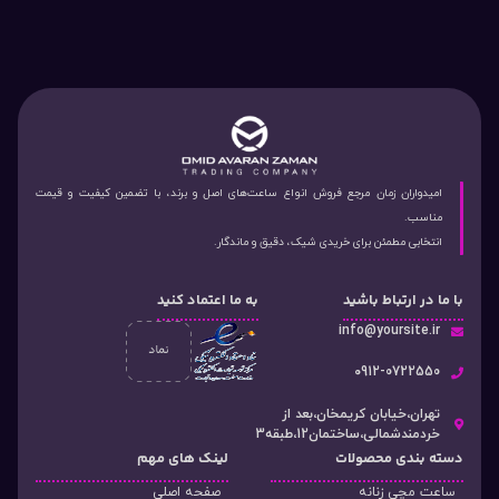
امیدواران زمان مرجع فروش انواع ساعت‌های اصل و برند، با تضمین کیفیت و قیمت
مناسب.
انتخابی مطمئن برای خریدی شیک، دقیق و ماندگار.
با ما در ارتباط باشید
به ما اعتماد کنید
info@yoursite.ir
۰912-0722550
تهران،خیابان کریمخان،بعد از
خردمندشمالی،ساختمان12،طبقه3
دسته‌ بندی محصولات
لینک های مهم
ساعت مچی زنانه
صفحه اصلی