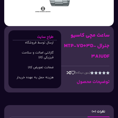
ساعت مچی کاسیو
طراح سایت
ارسال توسط فروشگاه
جنرال MTP-VD03D-
گارانتی اصالت و سلامت
3A1UDF
فیزیکی کالا
ضمانت تعویض کالا
(بدون دیدگاه)





هزینه حمل به عهده خریدار
توضیحات محصول
نظرات (0)