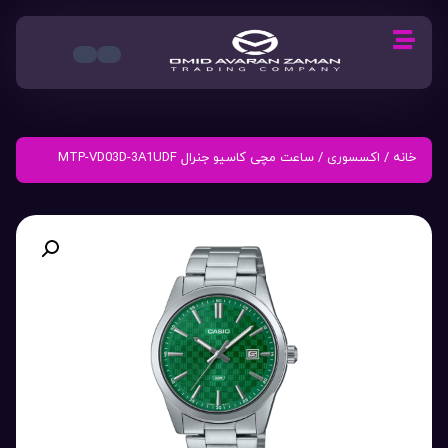
خانه
/
اکسسوری
/ ساعت مچی کاسیو جنرال MTP-VD03D-3A1UDF