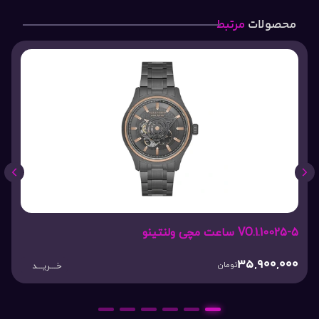
محصولات
مرتبط
VO.1.10025-5 ساعت مچی ولنتینو
35,900,000
تومان
خـــریـــد
6
5
4
3
2
1