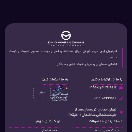
امیدواران زمان مرجع فروش انواع ساعت‌های اصل و برند، با تضمین کیفیت و قیمت
مناسب.
انتخابی مطمئن برای خریدی شیک، دقیق و ماندگار.
با ما در ارتباط باشید
به ما اعتماد کنید
info@yoursite.ir
۰912-0722550
تهران،خیابان کریمخان،بعد از
خردمندشمالی،ساختمان12،طبقه3
دسته‌ بندی محصولات
لینک های مهم
ساعت مچی زنانه
صفحه اصلی