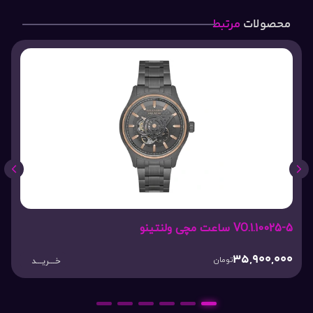
محصولات
مرتبط
VO.1.10025-5 ساعت مچی ولنتینو
35,900,000
تومان
خـــریـــد
6
5
4
3
2
1