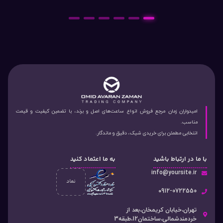
6
5
4
3
2
1
امیدواران زمان مرجع فروش انواع ساعت‌های اصل و برند، با تضمین کیفیت و قیمت
مناسب.
انتخابی مطمئن برای خریدی شیک، دقیق و ماندگار.
با ما در ارتباط باشید
به ما اعتماد کنید
info@yoursite.ir
۰912-0722550
تهران،خیابان کریمخان،بعد از
خردمندشمالی،ساختمان12،طبقه3