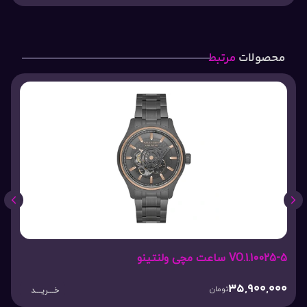
محصولات
مرتبط
VO.1.10025-5 ساعت مچی ولنتینو
35,900,000
تومان
خـــریـــد