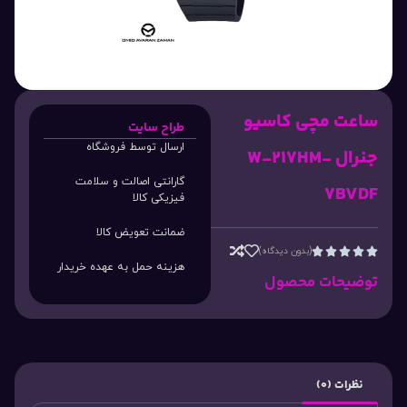
ساعت مچی کاسیو
طراح سایت
ارسال توسط فروشگاه
جنرال W-217HM-
گارانتی اصالت و سلامت
7BVDF
فیزیکی کالا
ضمانت تعویض کالا
(بدون دیدگاه)





هزینه حمل به عهده خریدار
توضیحات محصول
نظرات (0)