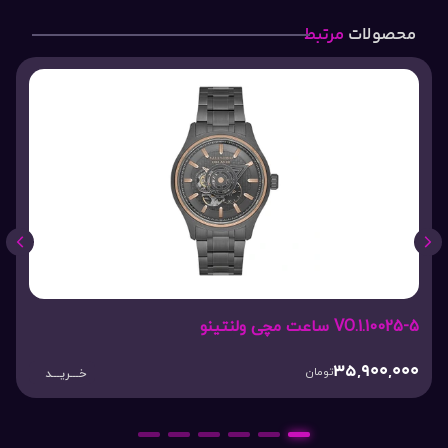
محصولات
مرتبط
VO.1.10025-5 ساعت مچی ولنتینو
35,900,000
تومان
خـــریـــد
6
5
4
3
2
1