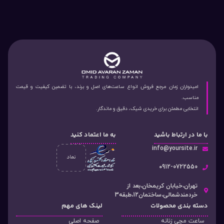
امیدواران زمان مرجع فروش انواع ساعت‌های اصل و برند، با تضمین کیفیت و قیمت
مناسب.
انتخابی مطمئن برای خریدی شیک، دقیق و ماندگار.
با ما در ارتباط باشید
به ما اعتماد کنید
info@yoursite.ir
۰912-0722550
تهران،خیابان کریمخان،بعد از
خردمندشمالی،ساختمان12،طبقه3
دسته‌ بندی محصولات
لینک های مهم
ساعت مچی زنانه
صفحه اصلی