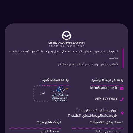
امیدواران زمان مرجع فروش انواع ساعت‌های اصل و برند، با تضمین کیفیت و قیمت
مناسب.
انتخابی مطمئن برای خریدی شیک، دقیق و ماندگار.
با ما در ارتباط باشید
به ما اعتماد کنید
info@yoursite.ir
۰912-0722550
تهران،خیابان کریمخان،بعد از
خردمندشمالی،ساختمان12،طبقه3
دسته‌ بندی محصولات
لینک های مهم
ساعت مچی زنانه
صفحه اصلی