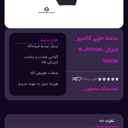
ساعت مچی کاسیو
طراح سایت
ارسال توسط فروشگاه
جنرال W-217HM-
گارانتی اصالت و سلامت
9AVDF
فیزیکی کالا
ضمانت تعویض کالا
(بدون دیدگاه)





هزینه حمل به عهده خریدار
توضیحات محصول
نظرات (0)