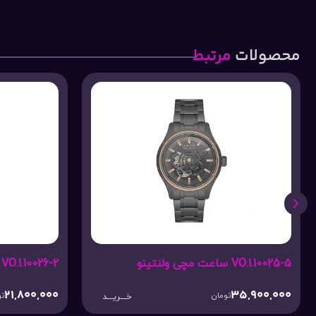
محصولات
مرتبط
VO.1.10025-5 ساعت مچی ولنتینو
VO.1.10026-2 ساعت مچی ولنتینو
21,800,000
35,900,000
تومان
تو
خـــریـــد