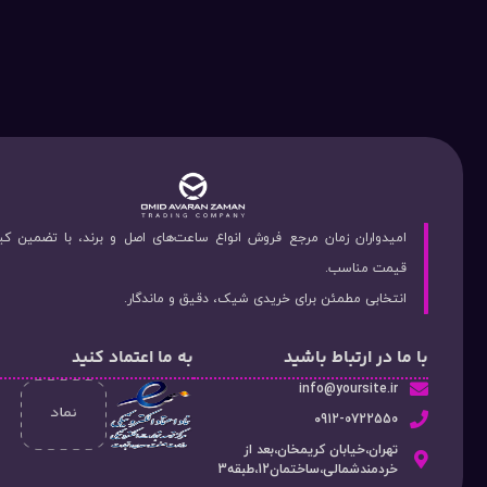
امیدواران زمان مرجع فروش انواع ساعت‌های اصل و برند، با تضمین ک
قیمت مناسب.
انتخابی مطمئن برای خریدی شیک، دقیق و ماندگار.
با ما در ارتباط باشید
به ما اعتماد کنید
info@yoursite.ir
۰912-0722550
تهران،خیابان کریمخان،بعد از
خردمندشمالی،ساختمان12،طبقه3