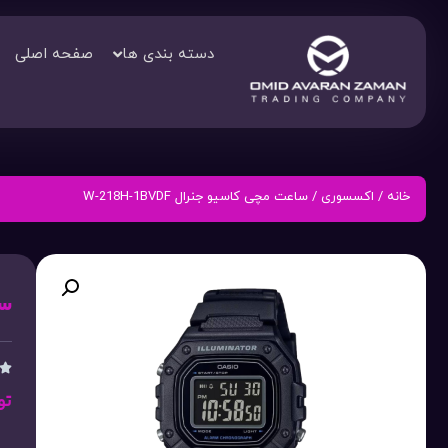
دسته بندی ها
صفحه اصلی
خانه
/
اکسسوری
/ ساعت مچی کاسیو جنرال W-218H-1BVDF
سا

تو