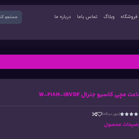
فروشگاه
وبلاگ
تماس باما
درباره ما
عت مچی کاسیو جنرال W-218H-1BVDF
(بدون دیدگاه)




ضیحات محصول