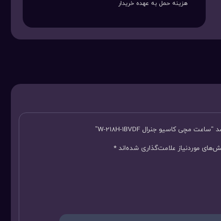
هزینه حمل به عهده خریدار
 مچی کاسیو جنرال W-218H-1BVDF”
‌های موردنیاز علامت‌گذاری شده‌اند
*