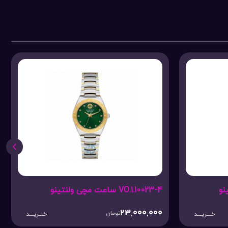
VO.1.10023-4 ساعت مچی ولنتینو
23,000,000
تومان
خـــریـــد
خـــریـــد