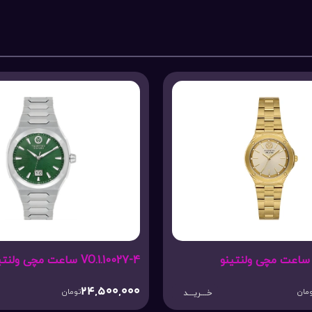
VO.1.10027-4 ساعت مچی ولنتینو
24,500,000
مان
تومان
خـــریـــد