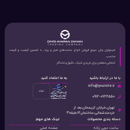
امیدواران زمان مرجع فروش انواع ساعت‌های اصل و برند، با تضمین کیفیت و قیمت
مناسب.
انتخابی مطمئن برای خریدی شیک، دقیق و ماندگار.
با ما در ارتباط باشید
به ما اعتماد کنید
info@yoursite.ir
۰912-0722550
تهران،خیابان کریمخان،بعد از
خردمندشمالی،ساختمان12،طبقه3
دسته‌ بندی محصولات
لینک های مهم
ساعت مچی زنانه
صفحه اصلی