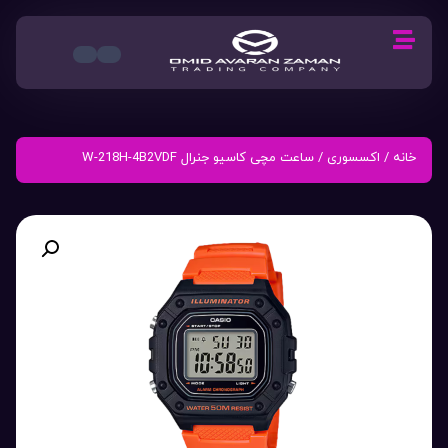
خانه
/
اکسسوری
/ ساعت مچی کاسیو جنرال W-218H-4B2VDF