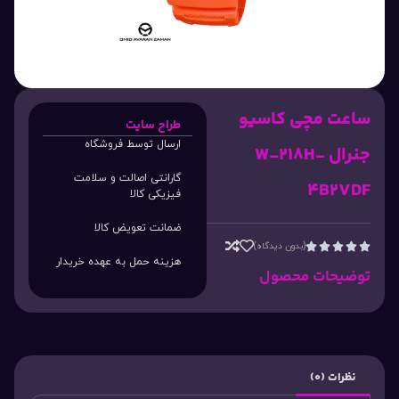
ساعت مچی کاسیو
طراح سایت
ارسال توسط فروشگاه
جنرال W-218H-
گارانتی اصالت و سلامت
4B2VDF
فیزیکی کالا
ضمانت تعویض کالا
(بدون دیدگاه)





هزینه حمل به عهده خریدار
توضیحات محصول
نظرات (0)