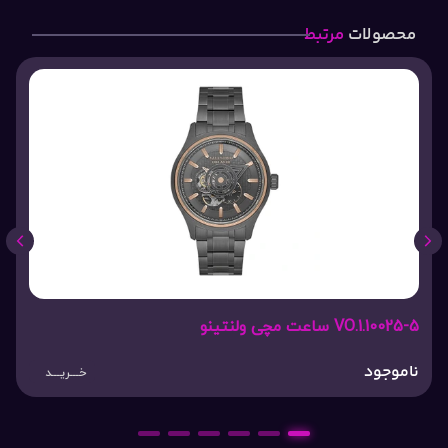
محصولات
مرتبط
VO.1.10025-5 ساعت مچی ولنتینو
ناموجود
خـــریـــد
6
5
4
3
2
1