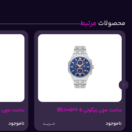
محصولات
مرتبط
ساعت مچی بیگوتی BG.1.10567-3
ساعت مچی بی
ناموجود
ناموجود
خـــریـــد