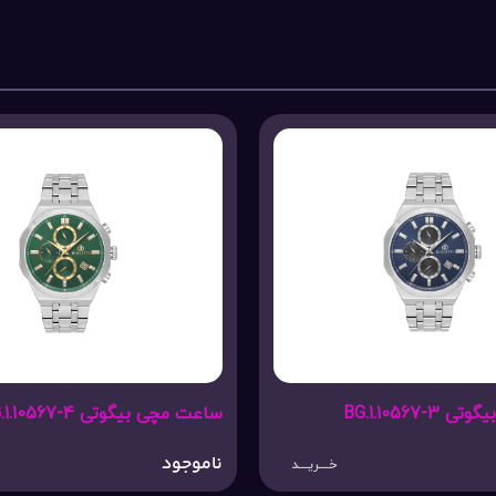
گوتی BG.1.10567-4
ساعت مچی بیگوتی BG.1.10566-5
ناموجود
خـــریـــد