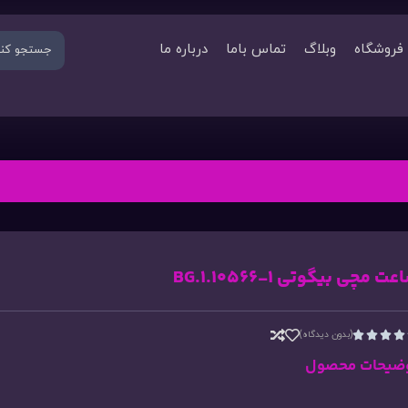
فروشگاه
وبلاگ
تماس باما
درباره ما
ت مچی بیگوتی BG.1.10566-1
(بدون دیدگاه)




ضیحات محصول