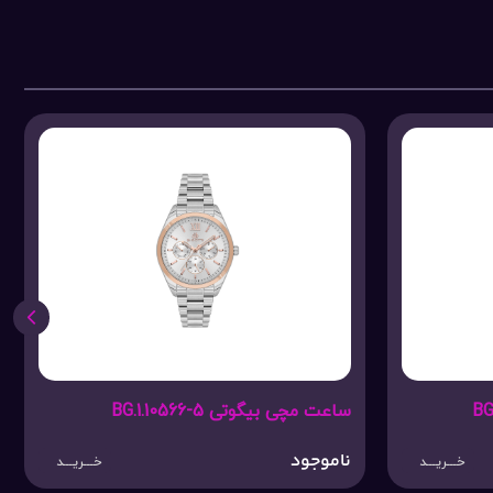
ساعت مچی بیگوتی BG.1.10567-1
ناموجود
خـــریـــد
خـــریـــد