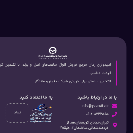
امیدواران زمان مرجع فروش انواع ساعت‌های اصل و برند، با تضمین ک
قیمت مناسب.
انتخابی مطمئن برای خریدی شیک، دقیق و ماندگار.
با ما در ارتباط باشید
به ما اعتماد کنید
info@yoursite.ir
۰912-0722550
تهران،خیابان کریمخان،بعد از
خردمندشمالی،ساختمان12،طبقه3