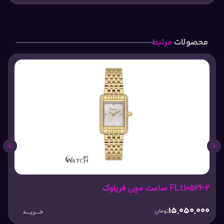
محصولات
مرتبط
FL.1.10526-2 ساعت مچی فریلوک
15,050,000
تومان
خـــریـــد