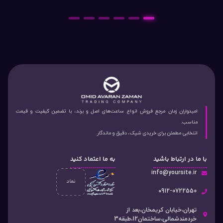
6
5
4
3
2
1
امیدواران زمان مرجع فروش انواع ساعت‌های اصل و برند، با تضمین کیفیت و قیمت
مناسب.
انتخابی مطمئن برای خریدی شیک، دقیق و ماندگار.
با ما در ارتباط باشید
به ما اعتماد کنید
info@yoursite.ir
۰912-0722550
تهران،خیابان کریمخان،بعد از
خردمندشمالی،ساختمان12،طبقه3