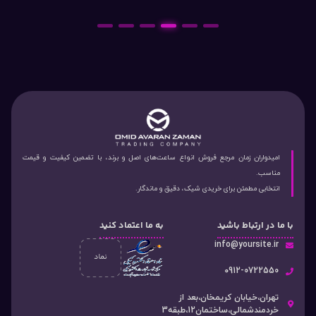
6
5
4
3
2
1
امیدواران زمان مرجع فروش انواع ساعت‌های اصل و برند، با تضمین کیفیت و قیمت
مناسب.
انتخابی مطمئن برای خریدی شیک، دقیق و ماندگار.
با ما در ارتباط باشید
به ما اعتماد کنید
info@yoursite.ir
۰912-0722550
تهران،خیابان کریمخان،بعد از
خردمندشمالی،ساختمان12،طبقه3