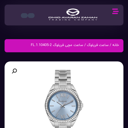
خانه
/
ساعت فریلوک
/ ساعت مچی فریلوک FL.1.10405-2