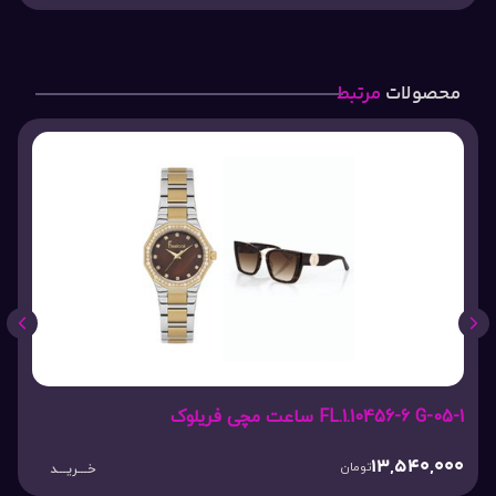
محصولات
مرتبط
FL.1.10456-6 G-05-1 ساعت مچی فریلوک
13,540,000
تومان
خـــریـــد