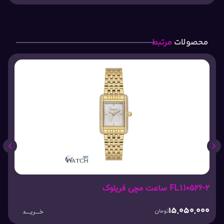
محصولات
مرتبط
FL.1.10526-2 ساعت مچی فریلوک
15,050,000
تومان
خـــریـــد