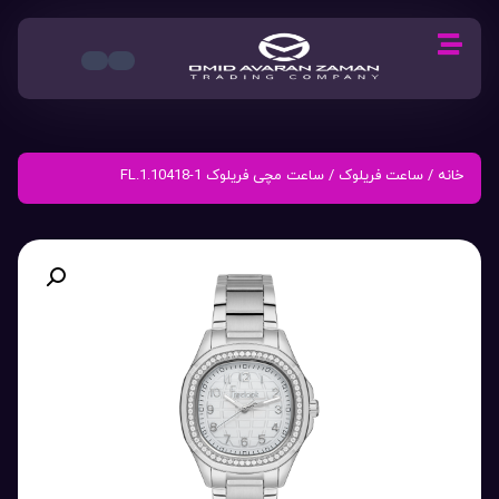
خانه
/
ساعت فریلوک
/ ساعت مچی فریلوک FL.1.10418-1