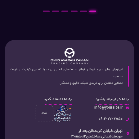
6
5
4
3
2
1
امیدواران زمان مرجع فروش انواع ساعت‌های اصل و برند، با تضمین کیفیت و قیمت
مناسب.
انتخابی مطمئن برای خریدی شیک، دقیق و ماندگار.
با ما در ارتباط باشید
به ما اعتماد کنید
info@yoursite.ir
۰912-0722550
تهران،خیابان کریمخان،بعد از
خردمندشمالی،ساختمان12،طبقه3