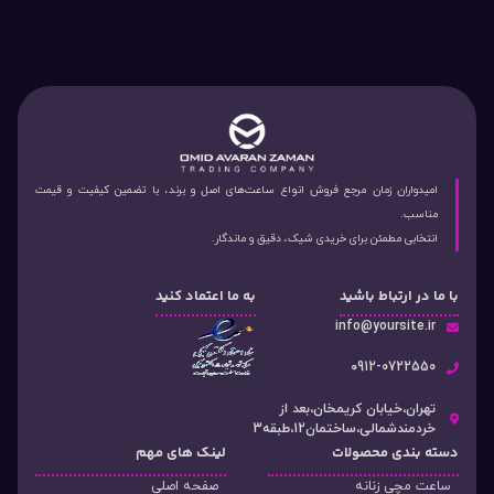
امیدواران زمان مرجع فروش انواع ساعت‌های اصل و برند، با تضمین کیفیت و قیمت
مناسب.
انتخابی مطمئن برای خریدی شیک، دقیق و ماندگار.
با ما در ارتباط باشید
به ما اعتماد کنید
info@yoursite.ir
۰912-0722550
تهران،خیابان کریمخان،بعد از
خردمندشمالی،ساختمان12،طبقه3
دسته‌ بندی محصولات
لینک های مهم
ساعت مچی زنانه
صفحه اصلی