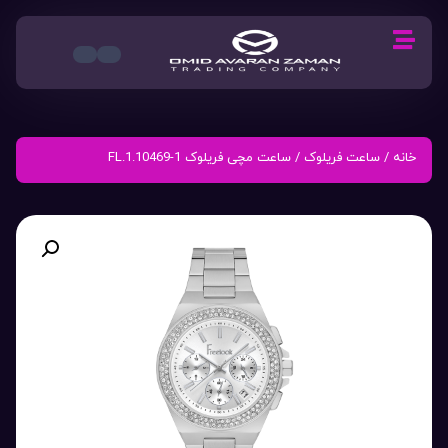
خانه
/
ساعت فریلوک
/ ساعت مچی فریلوک FL.1.10469-1