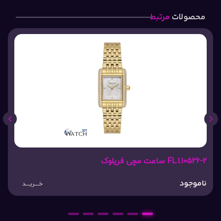
محصولات
مرتبط
FL.1.10526-2 ساعت مچی فریلوک
ناموجود
خـــریـــد
6
5
4
3
2
1