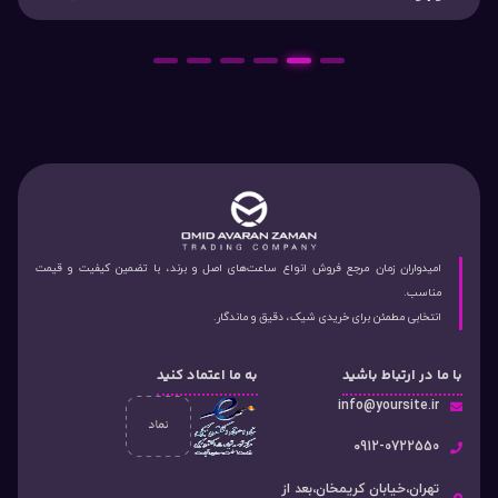
6
5
4
3
2
1
امیدواران زمان مرجع فروش انواع ساعت‌های اصل و برند، با تضمین کیفیت و قیمت
مناسب.
انتخابی مطمئن برای خریدی شیک، دقیق و ماندگار.
با ما در ارتباط باشید
به ما اعتماد کنید
info@yoursite.ir
۰912-0722550
تهران،خیابان کریمخان،بعد از