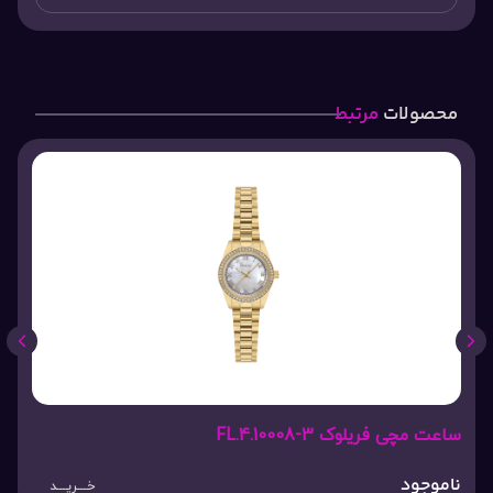
محصولات
مرتبط
ساعت مچی فریلوک FL.4.10008-3
ناموجود
خـــریـــد