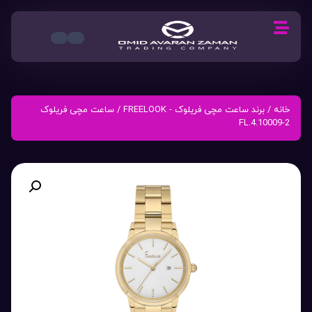
خانه
/
برند ساعت مچی فریلوک - FREELOOK
/ ساعت مچی فریلوک
FL.4.10009-2