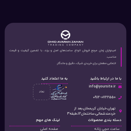
امیدواران زمان مرجع فروش انواع ساعت‌های اصل و برند، با تضمین کیفیت و قیمت
مناسب.
انتخابی مطمئن برای خریدی شیک، دقیق و ماندگار.
با ما در ارتباط باشید
به ما اعتماد کنید
info@yoursite.ir
۰912-0722550
تهران،خیابان کریمخان،بعد از
خردمندشمالی،ساختمان12،طبقه3
دسته‌ بندی محصولات
لینک های مهم
ساعت مچی زنانه
صفحه اصلی