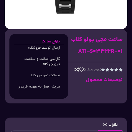
ساعت مچی پولو کلاب
طراح سایت
ارسال توسط فروشگاه
AT1-S03322R-01
گارانتی اصالت و سلامت
فیزیکی کالا
(بدون دیدگاه)





ضمانت تعویض کالا
توضیحات محصول
هزینه حمل به عهده خریدار
نظرات (0)