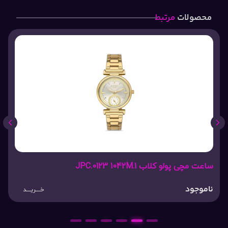
محصولات
مرتبط
ساعت مچی پولو کلاب JPC.0123 1042M.1
ناموجود
خـــریـــد
6
5
4
3
2
1