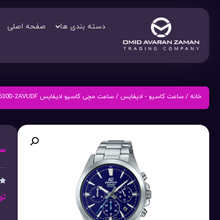
دسته بندی ها
صفحه اصلی
خانه
/
ساعت کاسیو - ادیفایس
/ ساعت مچی کاسیو ادیفایس EFV-630D-2AVUDF
سا

تو