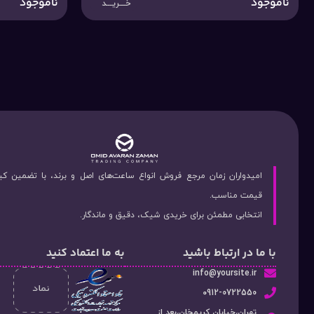
ناموجود
ناموجود
خـــریـــد
امیدواران زمان مرجع فروش انواع ساعت‌های اصل و برند، با تضمین ک
قیمت مناسب.
انتخابی مطمئن برای خریدی شیک، دقیق و ماندگار.
با ما در ارتباط باشید
به ما اعتماد کنید
info@yoursite.ir
۰912-0722550
تهران،خیابان کریمخان،بعد از