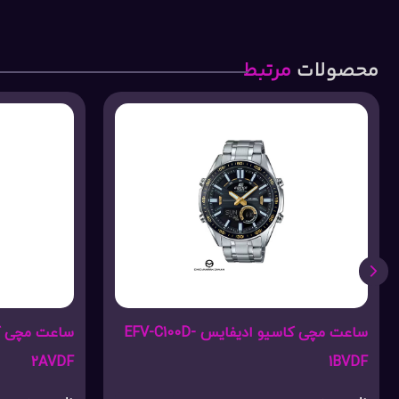
محصولات
مرتبط
ساعت مچی کاسیو ادیفایس EFV-C100D-
2AVDF
1BVDF