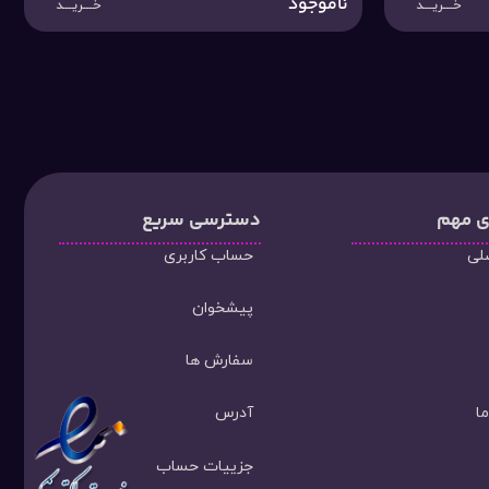
ناموجود
خـــریـــد
خـــریـــد
ی مهم
دسترسی سریع
لی
حساب کاربری
پیشخوان
سفارش ها
ا
آدرس
جزییات حساب