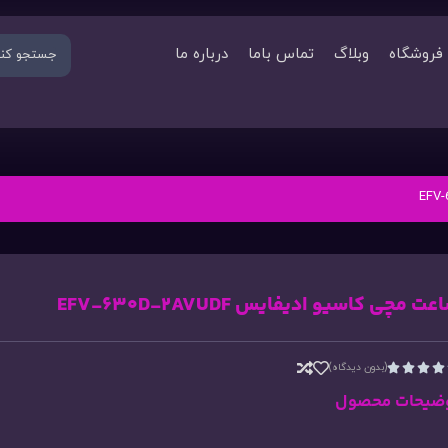
فروشگاه
وبلاگ
تماس باما
درباره ما
عت مچی کاسیو ادیفایس EFV-630D-2AVUDF
(بدون دیدگاه)




ضیحات محصول