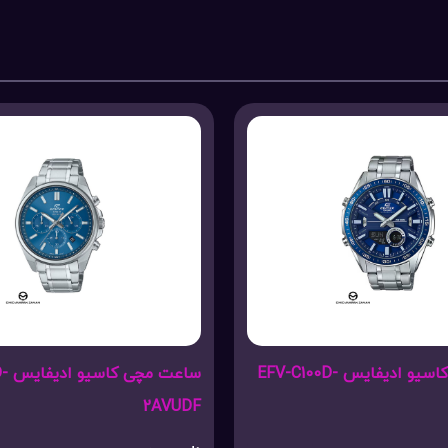
ساعت مچی کاسیو ادیفایس EFV-C100D-
ساعت
2AVUDF