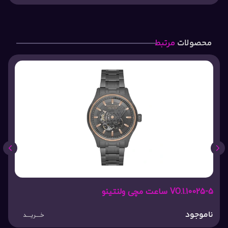
محصولات
مرتبط
VO.1.10025-5 ساعت مچی ولنتینو
ناموجود
خـــریـــد