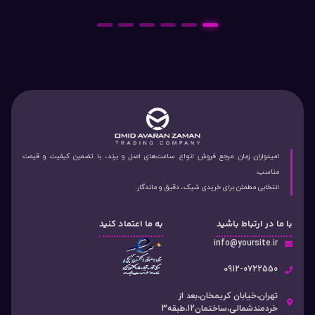
6
5
4
3
2
1
امیدواران زمان مرجع فروش انواع ساعت‌های اصل و برند، با تضمین کیفیت و قیمت
مناسب.
انتخابی مطمئن برای خریدی شیک، دقیق و ماندگار.
با ما در ارتباط باشید
به ما اعتماد کنید
info@yoursite.ir
۰912-0722550
تهران،خیابان کریمخان،بعد از
خردمندشمالی،ساختمان12،طبقه3